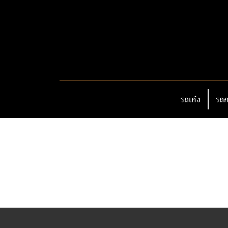
รถเก๋ง
รถก