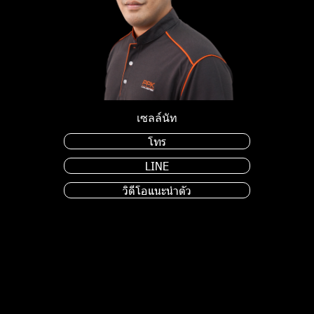
เซลล์นัท
โทร
LINE
วิดีโอแนะนำตัว