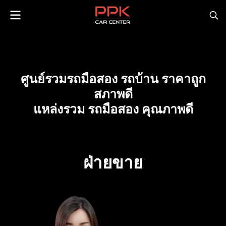
ศูนย์รวมรถมือสอง รถบ้าน ราคาถูก
สภาพดี
แหล่งรวม รถมือสอง คุณภาพดี
ฝ่ายขาย