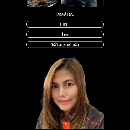
เซลล์เจน
LINE
โทร
วิดีโอแนะนำตัว