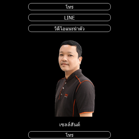
โทร
LINE
วิดีโอแนะนำตัว
เซลล์สันต์
โทร