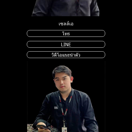
เซลล์เอ
โทร
LINE
วิดีโอแนะนำตัว