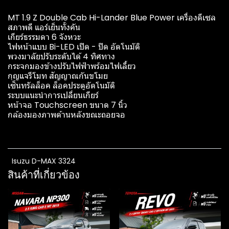
MT 1.9 Z Double Cab Hi-Lander Blue Power เครื่องดีเซล
สภาพดี แอร์เย็นทั้งคัน
เกียร์ธรรมดา 6 จังหวะ
ไฟหน้าแบบ Bi-LED เปิด - ปิด อัตโนมัติ
พวงมาลัยปรับระดับได้ 4 ทิศทาง
กระจกมองข้างปรับไฟฟ้าพร้อมไฟเลี้ยว
กุญแจรีโมท สัญญาณกันขโมย
เซ็นทรัลล็อค ล็อคประตูอัตโนมัติ
ระบบแนะนำการเปลี่ยนเกียร์
หน้าจอ Touchscreen ขนาด 7 นิ้ว
กล้องมองภาพด้านหลังขณะถอยจอ
Isuzu D-MAX 3324
สินค้าที่เกี่ยวข้อง